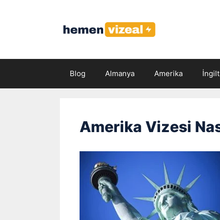
İçeriğe
atla
Blog
Almanya
Amerika
İngil
Amerika Vizesi Nası