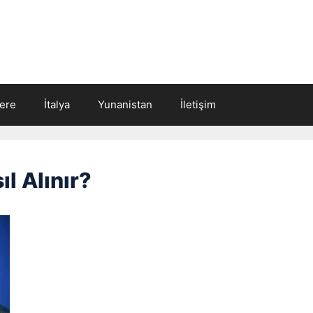
tere
İtalya
Yunanistan
İletişim
l Alınır?