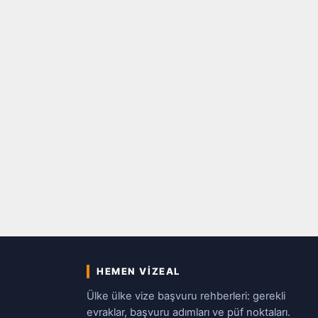
HEMEN VIZEAL
Ülke ülke vize başvuru rehberleri: gerekli
evraklar, başvuru adımları ve püf noktaları.