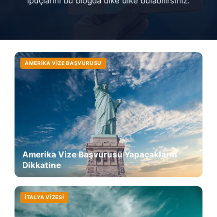
ipuçlarını bu blogda ülke ülke bulabilirsiniz.
AMERIKA VIZE BAŞVURUSU
Amerika Vize Başvurusu Yapacakların
Dikkatine
İTALYA VIZESI