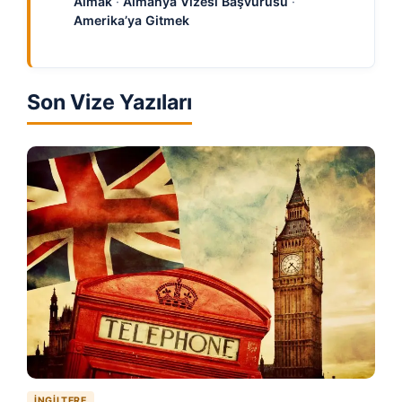
Almak
·
Almanya Vizesi Başvurusu
·
Amerika’ya Gitmek
Son Vize Yazıları
İNGILTERE