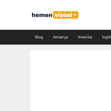
İçeriğe
atla
Blog
Almanya
Amerika
İngil