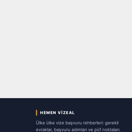
HEMEN VIZEAL
Ülke ülke vize başvuru rehberleri: gerekli
evraklar, başvuru adımları ve püf noktaları.