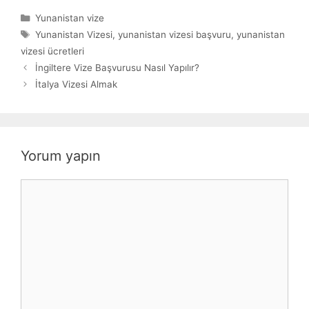
Kategoriler
Yunanistan vize
Etiketler
Yunanistan Vizesi
,
yunanistan vizesi başvuru
,
yunanistan
vizesi ücretleri
İngiltere Vize Başvurusu Nasıl Yapılır?
İtalya Vizesi Almak
Yorum yapın
Yorum