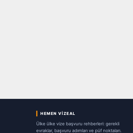
HEMEN VIZEAL
Ülke ülke vize başvuru rehberleri: gerekli
evraklar, başvuru adımları ve püf noktaları.