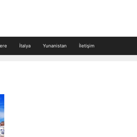
tere
İtalya
Yunanistan
İletişim