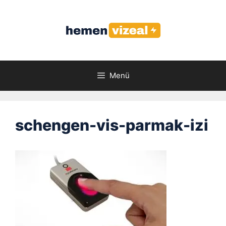
İçeriğe
atla
Menü
schengen-vis-parmak-izi