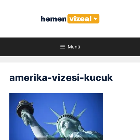
İçeriğe
atla
Menü
amerika-vizesi-kucuk