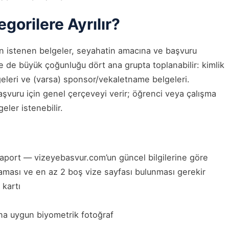
gorilere Ayrılır?
 istenen belgeler, seyahatin amacına ve başvuru
e de büyük çoğunluğu dört ana grupta toplanabilir: kimlik
geleri ve (varsa) sponsor/vekaletname belgeleri.
 başvuru için genel çerçeveyi verir; öğrenci veya çalışma
eler istenebilir.
saport — vizeyebasvur.com’un güncel bilgilerine göre
aması ve en az 2 boş vize sayfası bulunması gerekir
 kartı
ına uygun biyometrik fotoğraf