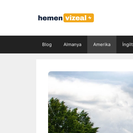
İçeriğe
atla
Blog
Almanya
Amerika
İngil