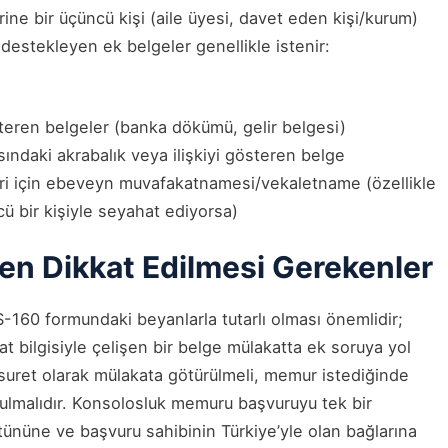
ine bir üçüncü kişi (aile üyesi, davet eden kişi/kurum)
destekleyen ek belgeler genellikle istenir:
eren belgeler (banka dökümü, gelir belgesi)
sındaki akrabalık veya ilişkiyi gösteren belge
ri için ebeveyn muvafakatnamesi/vekaletname (özellikle
 bir kişiyle seyahat ediyorsa)
ken Dikkat Edilmesi Gerekenler
S-160 formundaki beyanlarla tutarlı olması önemlidir;
at bilgisiyle çelişen bir belge mülakatta ek soruya yol
lı suret olarak mülakata götürülmeli, memur istediğinde
utulmalıdır. Konsolosluk memuru başvuruyu tek bir
tününe ve başvuru sahibinin Türkiye’yle olan bağlarına