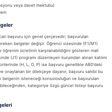
vasyonu veya davet mektubu)
ndem
lgeler
icari başvuru için genel çerçevedir; başvurulan
ereken belgeler değişir. Öğrenci vizesinde (F1/M1)
 öğrenim ücretinin karşılanabildiğini gösteren mali
sinde (J1) programı düzenleyen kurumdan alınan katılım
orilerinde (H, L, O, P) ise başvuru genellikle ABD’deki
e onaylanan bir dilekçeye dayanır, başvuru sahibi bu
ek belgenin isteneceği konsolosluğun ve başvurulan
ebileceğinden, kategoriye özgü güncel listeyi başvuru
eleri