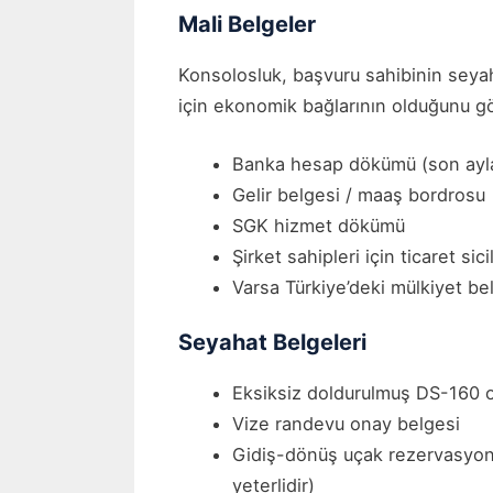
Mali Belgeler
Konsolosluk, başvuru sahibinin seyah
için ekonomik bağlarının olduğunu g
Banka hesap dökümü (son ayla
Gelir belgesi / maaş bordrosu
SGK hizmet dökümü
Şirket sahipleri için ticaret sic
Varsa Türkiye’deki mülkiyet bel
Seyahat Belgeleri
Eksiksiz doldurulmuş DS-160 o
Vize randevu onay belgesi
Gidiş-dönüş uçak rezervasyonu 
yeterlidir)