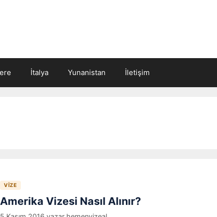
tere
İtalya
Yunanistan
İletişim
VIZE
Amerika Vizesi Nasıl Alınır?
5 Kasım 2016
yazar
hemenvizeal