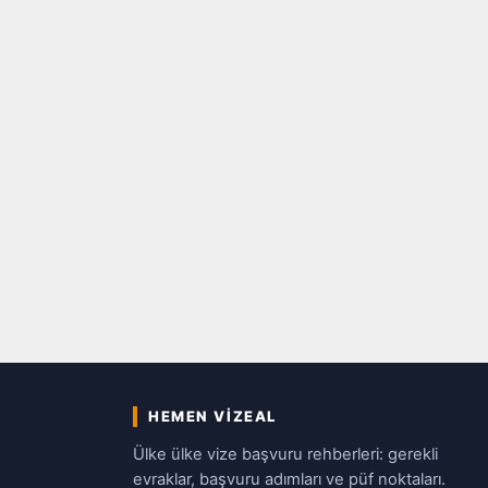
HEMEN VIZEAL
Ülke ülke vize başvuru rehberleri: gerekli
evraklar, başvuru adımları ve püf noktaları.