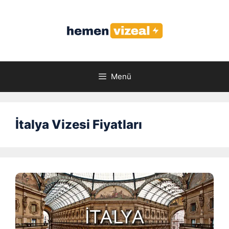
İçeriğe
atla
Menü
İtalya Vizesi Fiyatları