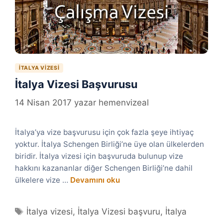
İTALYA VIZESI
İtalya Vizesi Başvurusu
14 Nisan 2017
yazar
hemenvizeal
İtalya’ya vize başvurusu için çok fazla şeye ihtiyaç
yoktur. İtalya Schengen Birliği’ne üye olan ülkelerden
biridir. İtalya vizesi için başvuruda bulunup vize
hakkını kazananlar diğer Schengen Birliği’ne dahil
ülkelere vize …
Devamını oku
Etiketler
İtalya vizesi
,
İtalya Vizesi başvuru
,
İtalya