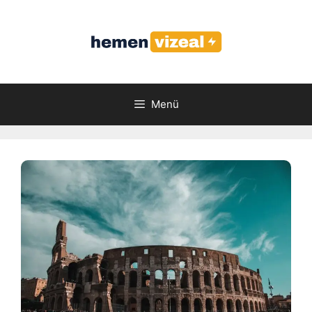
İçeriğe
atla
Menü