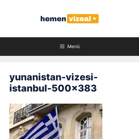
İçeriğe
atla
Menü
yunanistan-vizesi-
istanbul-500×383