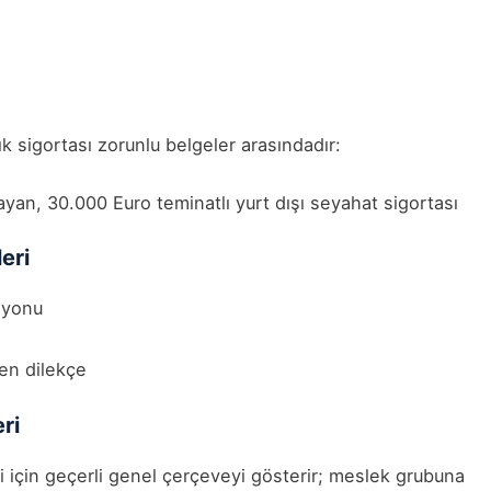
k sigortası zorunlu belgeler arasındadır:
an, 30.000 Euro teminatlı yurt dışı seyahat sigortası
eri
syonu
ten dilekçe
ri
i için geçerli genel çerçeveyi gösterir; meslek grubuna