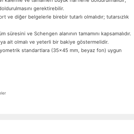
vi kalemle ve tamamen büyük harflerle doldurulmalıdır;
oldurulmasını gerektirebilir.
t ve diğer belgelerle birebir tutarlı olmalıdır; tutarsızlık
tüm süresini ve Schengen alanının tamamını kapsamalıdır.
ait olmalı ve yeterli bir bakiye göstermelidir.
biyometrik standartlara (35×45 mm, beyaz fon) uygun
eler