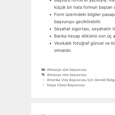
Başvuru formu el yazısıyla, ma
küçük bir hata formun baştan d
Form üzerindeki bilgiler pasapor
başvuruyu geciktirebilir.
Seyahat sigortası, seyahatin 
Banka hesap dökümü son üç aya 
Vesikalık fotoğraf güncel ve 
olmalıdır.
Kategoriler
Almanya vize başvurusu
Etiketler
Almanya vize başvurusu
Amerika Vize Başvurusu İçin Gerekli Belg
İtalya Vizesi Başvurusu