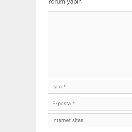
Yorum yapın
Yorum
İsim
E-
posta
İnternet
sitesi