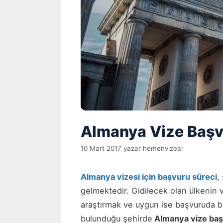
Almanya Vize Başvu
10 Mart 2017
yazar
hemenvizeal
Almanya vizesi için başvuru süreci
,
gelmektedir. Gidilecek olan ülkenin vi
araştırmak ve uygun ise başvuruda bu
bulunduğu şehirde
Almanya vize ba