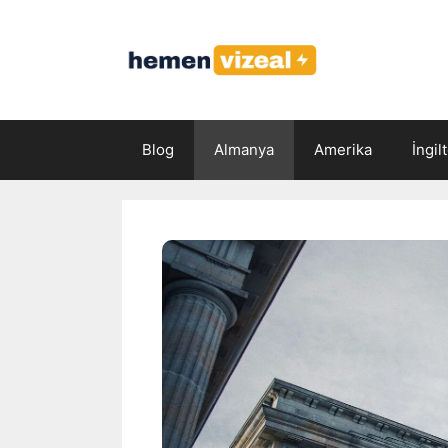
İçeriğe
atla
Blog
Almanya
Amerika
İngil