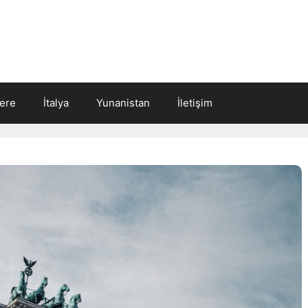
tere
İtalya
Yunanistan
İletişim