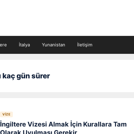
tere
İtalya
Yunanistan
İletişim
u kaç gün sürer
VIZE
İngiltere Vizesi Almak İçin Kurallara Tam
Olarak Uyulması Gerekir