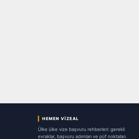
HEMEN VIZEAL
Ülke ülke vize başvuru rehberleri: gerekli
evraklar, başvuru adımları ve püf noktaları.