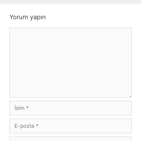
Yorum yapın
Yorum
İsim
E-
posta
İnternet