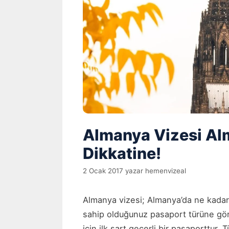
Almanya Vizesi Alm
Dikkatine!
2 Ocak 2017
yazar
hemenvizeal
Almanya vizesi; Almanya’da ne kadar
sahip olduğunuz pasaport türüne gör
için ilk şart geçerli bir pasaporttur. 