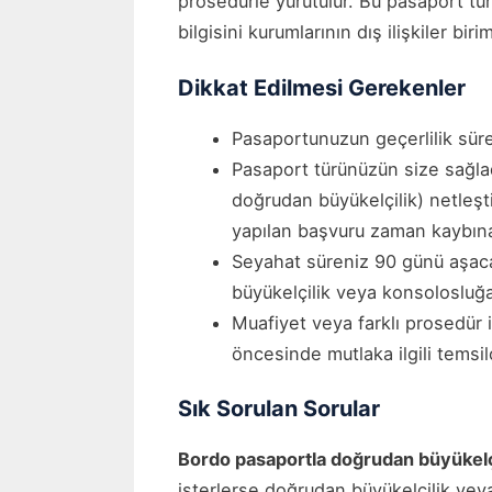
prosedürle yürütülür. Bu pasaport tür
bilgisini kurumlarının dış ilişkiler bi
Dikkat Edilmesi Gerekenler
Pasaportunuzun geçerlilik süres
Pasaport türünüzün size sağla
doğrudan büyükelçilik) netleşt
yapılan başvuru zaman kaybına 
Seyahat süreniz 90 günü aşac
büyükelçilik veya konsolosluğ
Muafiyet veya farklı prosedür i
öncesinde mutlaka ilgili temsi
Sık Sorulan Sorular
Bordo pasaportla doğrudan büyükelçi
isterlerse doğrudan büyükelçilik vey