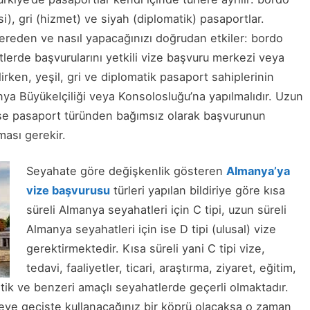
), gri (hizmet) ve siyah (diplomatik) pasaportlar.
reden ve nasıl yapacağınızı doğrudan etkiler: bordo
tlerde başvurularını yetkili vize başvuru merkezi veya
rken, yeşil, gri ve diplomatik pasaport sahiplerinin
ya Büyükelçiliği veya Konsolosluğu’na yapılmalıdır. Uzun
ise pasaport türünden bağımsız olarak başvurunun
ması gerekir.
Seyahate göre değişkenlik gösteren
Almanya’ya
vize başvurusu
türleri yapılan bildiriye göre kısa
süreli Almanya seyahatleri için C tipi, uzun süreli
Almanya seyahatleri için ise D tipi (ulusal) vize
gerektirmektedir. Kısa süreli yani C tipi vize,
tedavi, faaliyetler, ticari, araştırma, ziyaret, eğitim,
istik ve benzeri amaçlı seyahatlerde geçerli olmaktadır.
keye geçişte kullanacağınız bir köprü olacaksa o zaman