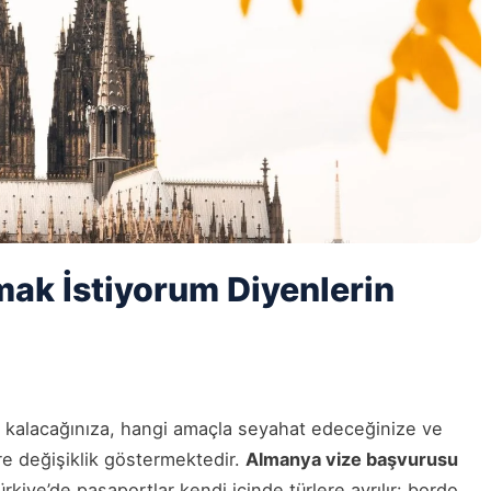
ak İstiyorum Diyenlerin
 kalacağınıza, hangi amaçla seyahat edeceğinize ve
e değişiklik göstermektedir.
Almanya vize başvurusu
Türkiye’de pasaportlar kendi içinde türlere ayrılır: bordo