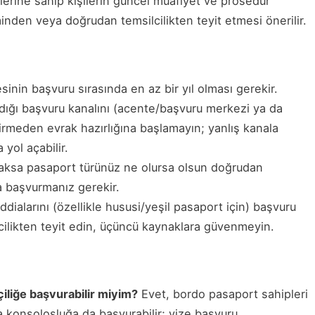
lerine sahip kişilerin güncel muafiyet ve prosedür
riminden veya doğrudan temsilcilikten teyit etmesi önerilir.
inin başvuru sırasında en az bir yıl olması gerekir.
dığı başvuru kanalını (acente/başvuru merkezi ya da
irmeden evrak hazırlığına başlamayın; yanlış kanala
yol açabilir.
aksa pasaport türünüz ne olursa olsun doğrudan
a başvurmanız gerekir.
ddialarını (özellikle hususi/yeşil pasaport için) başvuru
lcilikten teyit edin, üçüncü kaynaklara güvenmeyin.
liğe başvurabilir miyim?
Evet, bordo pasaport sahipleri
a konsolosluğa da başvurabilir; vize başvuru