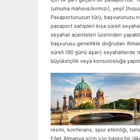
(umuma mahsus/kırmızı), yeşil (hususi
Pasaportunuzun türü, başvurunuzu ne
pasaport sahipleri kısa süreli seyaha
seyahat acenteleri üzerinden yapabili
başvurusu genellikle doğrudan Alman
süreli (90 günü aşan) seyahatlerde 
büyükelçilik veya konsolosluğa yapıl
resmi, konferans, spor etkinliği, tur
Eğer Almanya sizin için başka bir ül