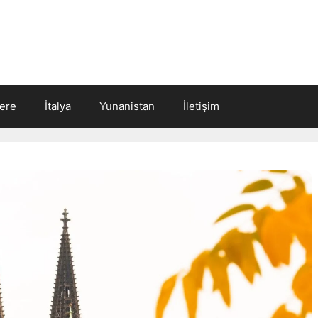
tere
İtalya
Yunanistan
İletişim